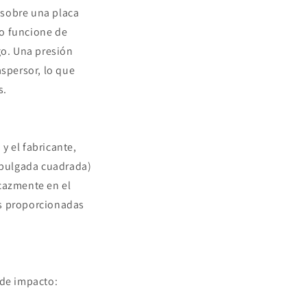
 sobre una placa
mo funcione de
go. Una presión
aspersor, lo que
s.
y el fabricante,
r pulgada cuadrada)
cazmente en el
as proporcionadas
 de impacto: