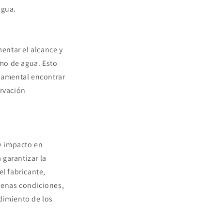
agua.
entar el alcance y
mo de agua. Esto
ndamental encontrar
ervación
de impacto en
 garantizar la
el fabricante,
uenas condiciones,
dimiento de los