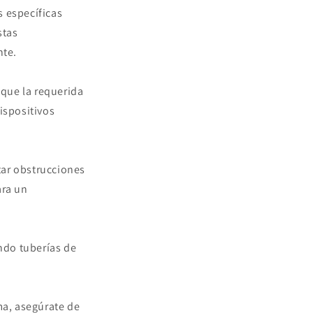
s específicas
stas
nte.
 que la requerida
ispositivos
itar obstrucciones
ara un
ando tuberías de
ma, asegúrate de