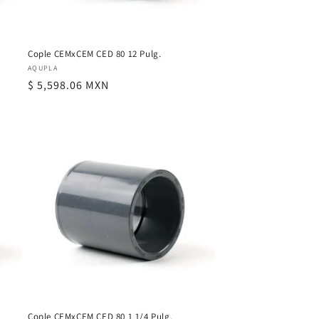
Cople CEMxCEM CED 80 12 Pulg.
Proveedor:
AQUPLA
Precio
$ 5,598.06 MXN
habitual
Cople CEMxCEM CED 80 1 1/4 Pulg.