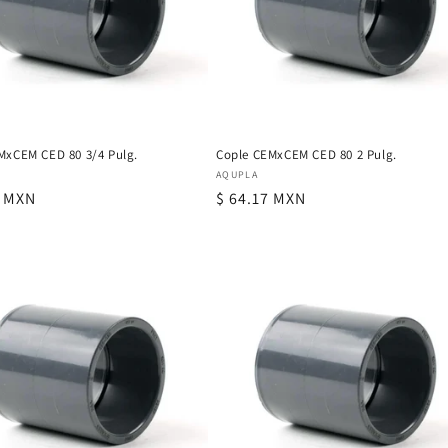
MxCEM CED 80 3/4 Pulg.
Cople CEMxCEM CED 80 2 Pulg.
or:
Proveedor:
AQUPLA
6 MXN
Precio
$ 64.17 MXN
al
habitual