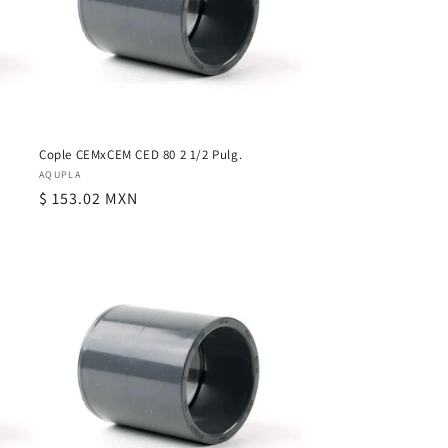
Cople CEMxCEM CED 80 2 1/2 Pulg.
Proveedor:
AQUPLA
Precio
$ 153.02 MXN
habitual