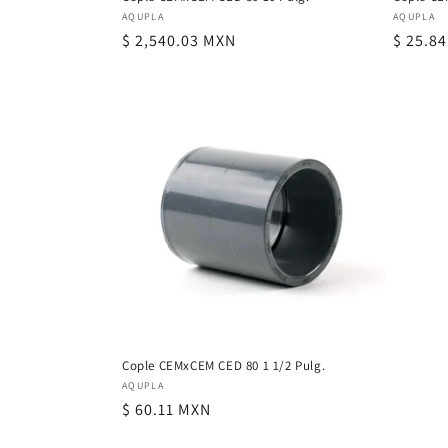
Proveedor:
Proveed
AQUPLA
AQUPLA
Precio
$ 2,540.03 MXN
Precio
$ 25.8
habitual
habitu
Cople CEMxCEM CED 80 1 1/2 Pulg.
Proveedor:
AQUPLA
Precio
$ 60.11 MXN
habitual