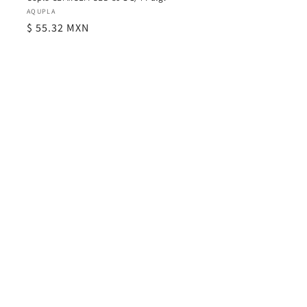
Proveedor:
AQUPLA
Precio
$ 55.32 MXN
habitual