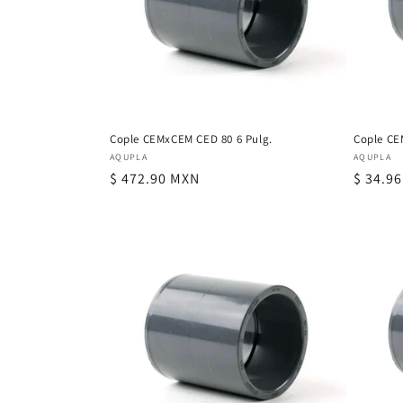
i
ó
n
Cople CEMxCEM CED 80 6 Pulg.
Cople CE
Proveedor:
Proveed
AQUPLA
AQUPLA
:
Precio
$ 472.90 MXN
Precio
$ 34.9
habitual
habitu