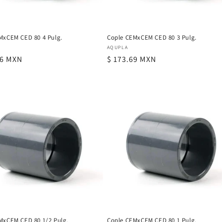
MxCEM CED 80 4 Pulg.
Cople CEMxCEM CED 80 3 Pulg.
or:
Proveedor:
AQUPLA
06 MXN
Precio
$ 173.69 MXN
al
habitual
MxCEM CED 80 1/2 Pulg.
Cople CEMxCEM CED 80 1 Pulg.