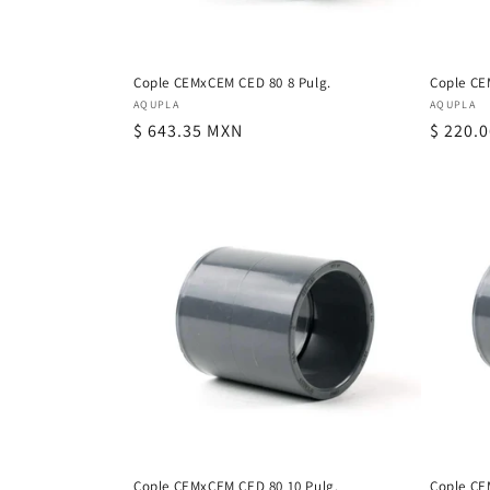
Cople CEMxCEM CED 80 8 Pulg.
Cople CE
Proveedor:
Proveed
AQUPLA
AQUPLA
Precio
$ 643.35 MXN
Precio
$ 220.
habitual
habitu
Cople CEMxCEM CED 80 10 Pulg.
Cople CE