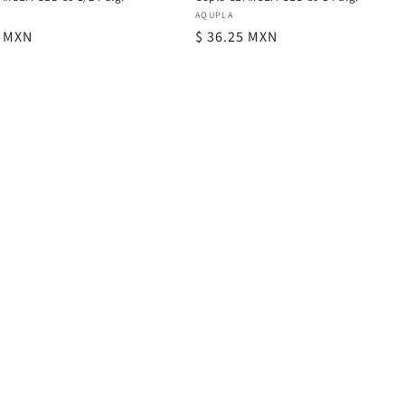
or:
Proveedor:
AQUPLA
4 MXN
Precio
$ 36.25 MXN
al
habitual