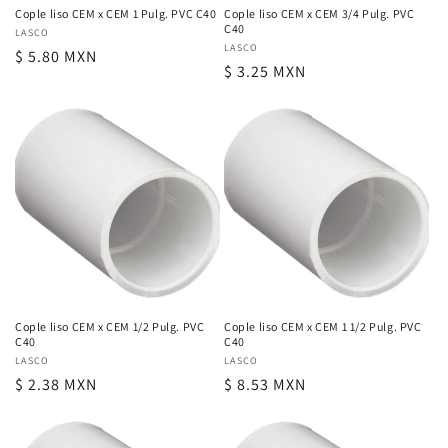
:
Cople liso CEM x CEM 1 Pulg. PVC C40
Cople liso CEM x CEM 3/4 Pulg. PVC
C40
Proveedor:
LASCO
Proveedor:
LASCO
Precio
$ 5.80 MXN
Precio
$ 3.25 MXN
habitual
habitual
Cople liso CEM x CEM 1/2 Pulg. PVC
Cople liso CEM x CEM 1 1/2 Pulg. PVC
C40
C40
Proveedor:
LASCO
Proveedor:
LASCO
Precio
$ 2.38 MXN
Precio
$ 8.53 MXN
habitual
habitual