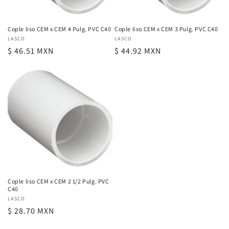
Cople liso CEM x CEM 4 Pulg. PVC C40
Cople liso CEM x CEM 3 Pulg. PVC C40
Proveedor:
LASCO
Proveedor:
LASCO
Precio
$ 46.51 MXN
Precio
$ 44.92 MXN
habitual
habitual
Cople liso CEM x CEM 2 1/2 Pulg. PVC
C40
Proveedor:
LASCO
Precio
$ 28.70 MXN
habitual