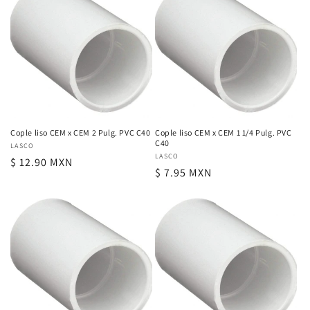
Cople liso CEM x CEM 2 Pulg. PVC C40
Cople liso CEM x CEM 1 1/4 Pulg. PVC
C40
Proveedor:
LASCO
Proveedor:
LASCO
Precio
$ 12.90 MXN
Precio
$ 7.95 MXN
habitual
habitual