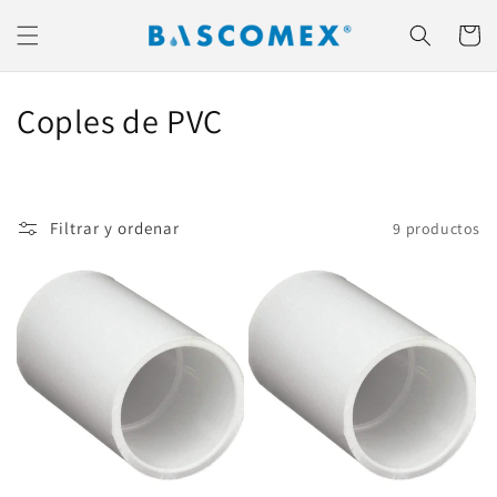
Ir
directamente
Carrito
al contenido
C
Coples de PVC
o
l
Filtrar y ordenar
9 productos
e
c
c
i
ó
n