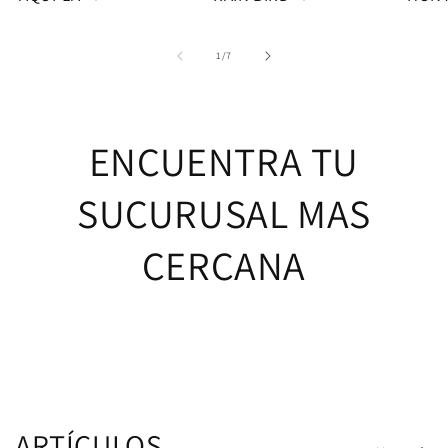
de
1
/
7
ENCUENTRA TU
SUCURUSAL MAS
CERCANA
ARTÍCULOS