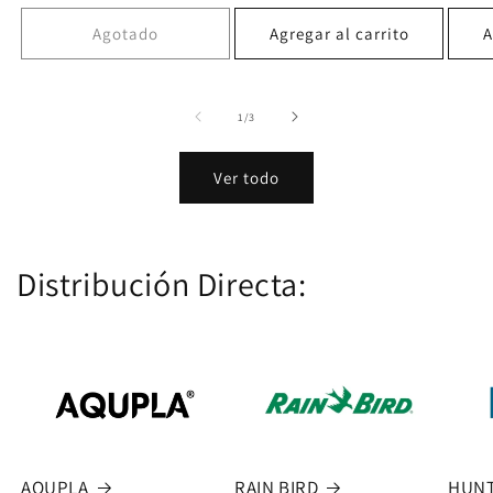
habit
Agotado
Agregar al carrito
A
de
1
/
3
Ver todo
Distribución Directa:
AQUPLA
RAIN BIRD
HUN