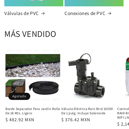
Válvulas de PVC
Conexiones de PVC
MÁS VENDIDO
Agotado
Borde Separador Para Jardín Rollo
Válvula Eléctrica Rain Bird 100DV
Contro
De 18 Mts. Ligero
De 1 pulg. Incluye Solenoide
RAIN BI
WIFI L
Precio
$ 482.92 MXN
Precio
$ 376.42 MXN
Preci
$ 2,1
habitual
habitual