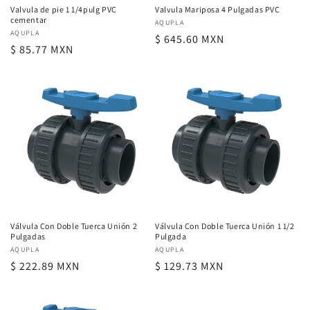
:
Valvula de pie 1 1/4pulg PVC
Valvula Mariposa 4 Pulgadas PVC
cementar
Proveedor:
AQUPLA
Proveedor:
AQUPLA
Precio
$ 645.60 MXN
Precio
$ 85.77 MXN
habitual
habitual
Válvula Con Doble Tuerca Unión 2
Válvula Con Doble Tuerca Unión 1 1/2
Pulgadas
Pulgada
Proveedor:
AQUPLA
Proveedor:
AQUPLA
Precio
$ 222.89 MXN
Precio
$ 129.73 MXN
habitual
habitual