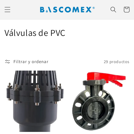
Ir
directamente
Carrito
al contenido
C
Válvulas de PVC
o
l
Filtrar y ordenar
29 productos
e
c
c
i
ó
n