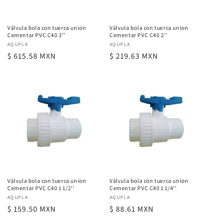
Válvula bola con tuerca union
Válvula bola con tuerca union
Cementar PVC C40 3''
Cementar PVC C40 2''
Proveedor:
AQUPLA
Proveedor:
AQUPLA
Precio
$ 615.58 MXN
Precio
$ 219.63 MXN
habitual
habitual
Válvula bola con tuerca union
Válvula bola con tuerca union
Cementar PVC C40 1 1/2''
Cementar PVC C40 1 1/4''
Proveedor:
AQUPLA
Proveedor:
AQUPLA
Precio
$ 159.50 MXN
Precio
$ 88.61 MXN