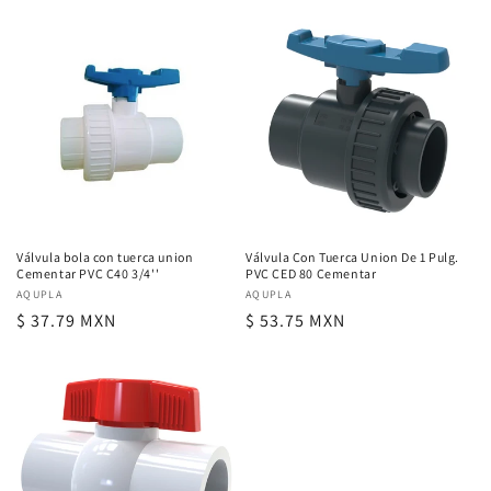
habitual
habitual
Válvula bola con tuerca union
Válvula Con Tuerca Union De 1 Pulg.
Cementar PVC C40 3/4''
PVC CED 80 Cementar
Proveedor:
AQUPLA
Proveedor:
AQUPLA
Precio
$ 37.79 MXN
Precio
$ 53.75 MXN
habitual
habitual