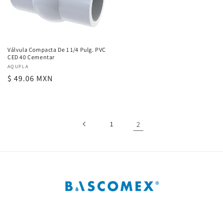
Válvula Compacta De 1 1/4 Pulg. PVC
CED 40 Cementar
Proveedor:
AQUPLA
Precio
$ 49.06 MXN
habitual
1
2