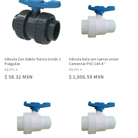
Válvula Con Doble Tuerca Unión 1
Válvula bola con tuerca union
Pulgadas
Cementar PVC C40 4''
Proveedor:
AQUPLA
Proveedor:
AQUPLA
Precio
$ 58.32 MXN
Precio
$ 1,006.59 MXN
habitual
habitual