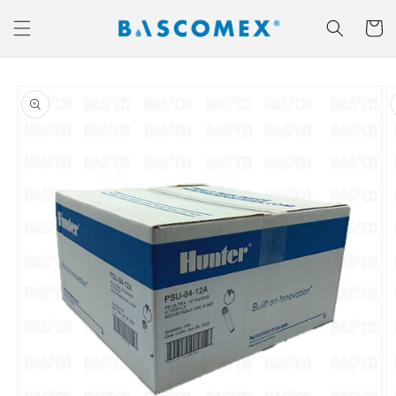
Ir
directamente
Carrito
al contenido
Ir
directamente
a la
información
del producto