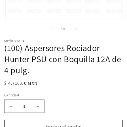
Abrir
Ab
elemento
e
multimedia
m
de
1
/
2
1
2
en
e
ENVÍO GRATIS
una
u
(100) Aspersores Rociador
ventana
v
modal
m
Hunter PSU con Boquilla 12A de
4 pulg.
Precio
$ 4,716.00 MXN
habitual
Cantidad
Reducir
Aumentar
cantidad
cantidad
para
para
(100)
(100)
Agregar al carrito