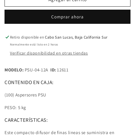
Aspersores
Aspersores
Rociador
Rociador
Comprar ahora
Hunter
Hunter
PSU
PSU
con
con
Boquilla
Boquilla
Retiro disponible en
Cabo San Lucas, Baja California Sur
12A
12A
Normalmente está listo en 2 horas
de
de
Verificar disponibilidad en otras tiendas
4
4
pulg.
pulg.
MODELO:
PSU-04-12A
ID:
12611
CONTENIDO EN CAJA:
(100) Aspersores PSU
PESO: 5 kg
CARACTERÍSTICAS:
Este compacto difusor de finas lineas se suministra en