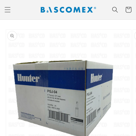
Ir
directamente
Carrito
al contenido
Ir
directamente
a la
información
del producto