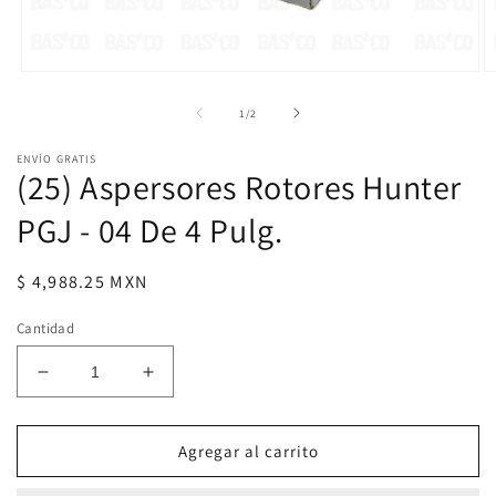
Abrir
Ab
elemento
e
multimedia
m
de
1
/
2
1
2
en
e
ENVÍO GRATIS
una
u
(25) Aspersores Rotores Hunter
ventana
v
modal
m
PGJ - 04 De 4 Pulg.
Precio
$ 4,988.25 MXN
habitual
Cantidad
Reducir
Aumentar
cantidad
cantidad
para
para
(25)
(25)
Agregar al carrito
Aspersores
Aspersores