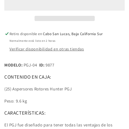
Rotores
Rotores
Hunter
Hunter
PGJ
PGJ
-
-
04
04
De
De
Retiro disponible en
Cabo San Lucas, Baja California Sur
4
4
Normalmente está listo en 2 horas
Pulg.
Pulg.
Verificar disponibilidad en otras tiendas
MODELO:
PGJ-04
ID:
9877
CONTENIDO EN CAJA:
(25) Aspersores Rotores Hunter PGJ
Peso: 9.6 kg
CARACTERÍSTICAS:
El PGJ fue diseñado para tener todas las ventajas de los