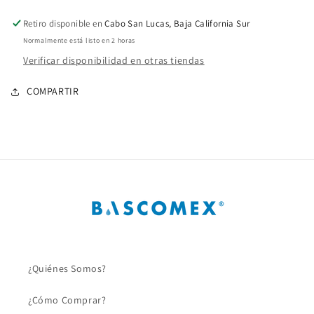
1
1
1/2
1/2
Retiro disponible en
Cabo San Lucas, Baja California Sur
Pulg.
Pulg.
Normalmente está listo en 2 horas
PVC
PVC
C40
C40
Verificar disponibilidad en otras tiendas
COMPARTIR
¿Quiénes Somos?
¿Cómo Comprar?