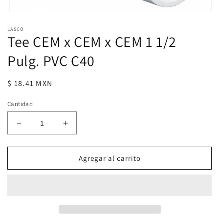
Abrir
elemento
LASCO
multimedia
Tee CEM x CEM x CEM 1 1/2
1
en
una
Pulg. PVC C40
ventana
modal
Precio
$ 18.41 MXN
habitual
Cantidad
Reducir
Aumentar
cantidad
cantidad
para
para
Tee
Tee
Agregar al carrito
CEM
CEM
x
x
CEM
CEM
x
x
CEM
CEM