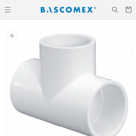
Ir
directamente
Carrito
al contenido
Ir
directamente
a la
información
del producto