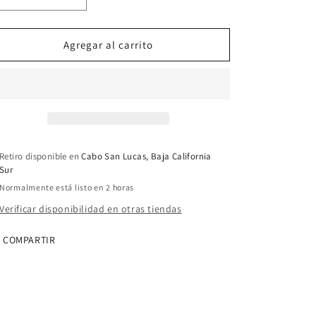
Reducir
Aumentar
cantidad
cantidad
para
para
Codo
Codo
Agregar al carrito
de
de
90°
90°
CEM
CEM
x
x
CEM
CEM
1
1
1/4
1/4
Retiro disponible en
Cabo San Lucas, Baja California
Pulg.
Pulg.
Sur
PVC
PVC
Normalmente está listo en 2 horas
C40
C40
Verificar disponibilidad en otras tiendas
COMPARTIR