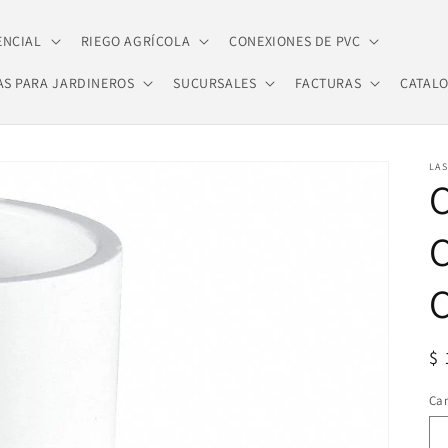
ENCIAL
RIEGO AGRÍCOLA
CONEXIONES DE PVC
AS PARA JARDINEROS
SUCURSALES
FACTURAS
CATAL
LA
C
C
Pr
$ 
ha
Ca