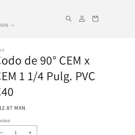
Iniciar
Carrito
sesión
OGOS
SCO
odo de 90° CEM x
EM 1 1/4 Pulg. PVC
C40
ecio
12.87 MXN
bitual
ntidad