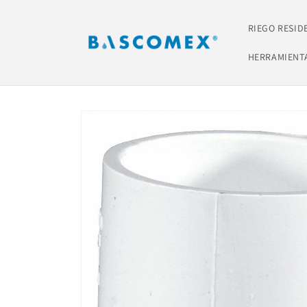
Ir
directamente
al contenido
RIEGO RESID
HERRAMIENT
Ir
directamente
a la
información
del producto