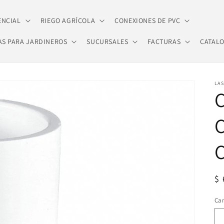
ENCIAL
RIEGO AGRÍCOLA
CONEXIONES DE PVC
AS PARA JARDINEROS
SUCURSALES
FACTURAS
CATAL
LA
C
C
Pr
$
ha
Ca