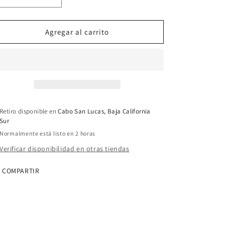
Reducir
Aumentar
cantidad
cantidad
para
para
Codo
Codo
Agregar al carrito
de
de
90°
90°
CEM
CEM
x
x
CEM
CEM
2
2
1/2
1/2
Retiro disponible en
Cabo San Lucas, Baja California
Pulg.
Pulg.
Sur
PVC
PVC
Normalmente está listo en 2 horas
C40
C40
Verificar disponibilidad en otras tiendas
COMPARTIR