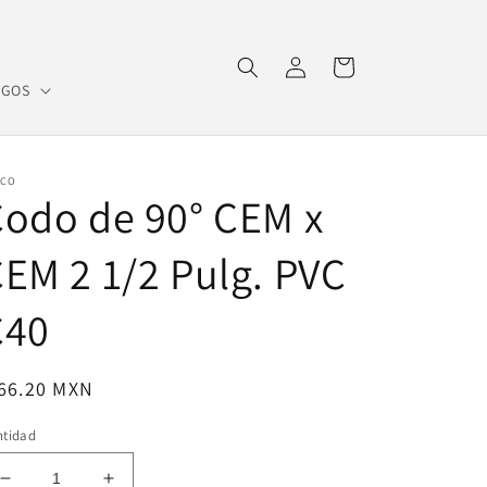
Iniciar
Carrito
sesión
OGOS
SCO
odo de 90° CEM x
EM 2 1/2 Pulg. PVC
C40
ecio
 66.20 MXN
bitual
ntidad