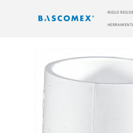
Ir
directamente
al contenido
RIEGO RESID
HERRAMIENT
Ir
directamente
a la
información
del producto