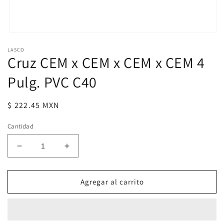
Abrir
elemento
LASCO
multimedia
Cruz CEM x CEM x CEM x CEM 4
1
en
una
Pulg. PVC C40
ventana
modal
Precio
$ 222.45 MXN
habitual
Cantidad
Reducir
Aumentar
cantidad
cantidad
para
para
Cruz
Cruz
Agregar al carrito
CEM
CEM
x
x
CEM
CEM
x
x