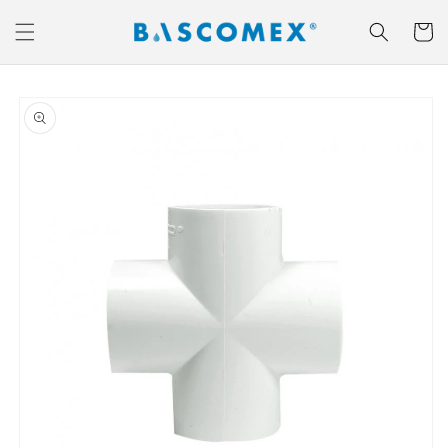
Ir
directamente
Carrito
al contenido
Ir
directamente
a la
información
del producto