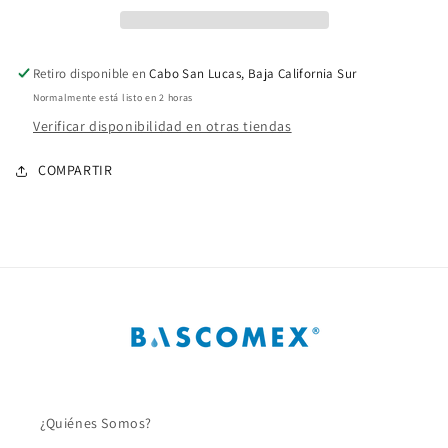
CEM
CEM
x
x
CEM
CEM
Retiro disponible en
Cabo San Lucas, Baja California Sur
4
4
Normalmente está listo en 2 horas
Pulg.
Pulg.
PVC
PVC
Verificar disponibilidad en otras tiendas
C40
C40
COMPARTIR
¿Quiénes Somos?