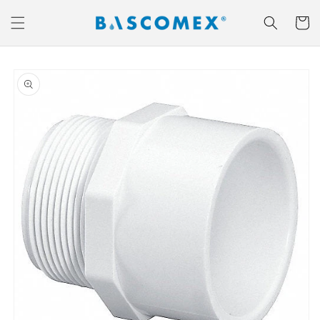
Ir
directamente
Carrito
al contenido
Ir
directamente
a la
información
del producto