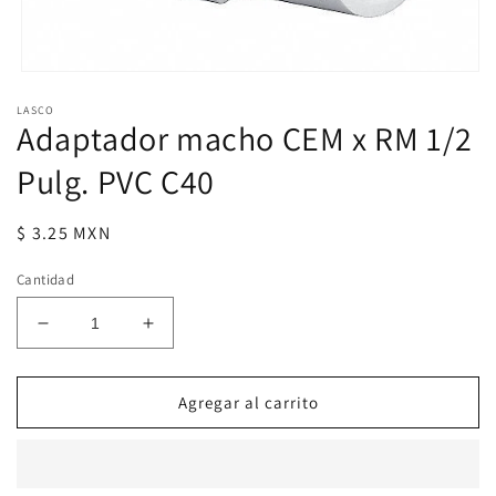
Abrir
elemento
LASCO
multimedia
Adaptador macho CEM x RM 1/2
1
en
una
Pulg. PVC C40
ventana
modal
Precio
$ 3.25 MXN
habitual
Cantidad
Reducir
Aumentar
cantidad
cantidad
para
para
Adaptador
Adaptador
Agregar al carrito
macho
macho
CEM
CEM
x
x
RM
RM