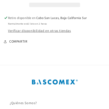
1/2
1/2
Pulg.
Pulg.
PVC
PVC
Retiro disponible en
Cabo San Lucas, Baja California Sur
C40
C40
Normalmente está listo en 2 horas
Verificar disponibilidad en otras tiendas
COMPARTIR
¿Quiénes Somos?