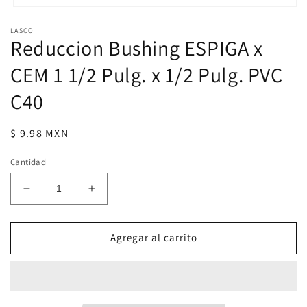
Abrir
elemento
LASCO
multimedia
Reduccion Bushing ESPIGA x
1
en
una
CEM 1 1/2 Pulg. x 1/2 Pulg. PVC
ventana
modal
C40
Precio
$ 9.98 MXN
habitual
Cantidad
Reducir
Aumentar
cantidad
cantidad
para
para
Reduccion
Reduccion
Agregar al carrito
Bushing
Bushing
ESPIGA
ESPIGA
x
x
CEM
CEM