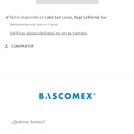
1
1
1/2
1/2
Pulg.
Pulg.
Retiro disponible en
Cabo San Lucas, Baja California Sur
x
x
Normalmente está listo en 2 horas
1/2
1/2
Pulg.
Pulg.
Verificar disponibilidad en otras tiendas
PVC
PVC
C40
C40
COMPARTIR
¿Quiénes Somos?