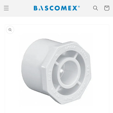
Ir
directamente
Carrito
al contenido
Ir
directamente
a la
información
del producto