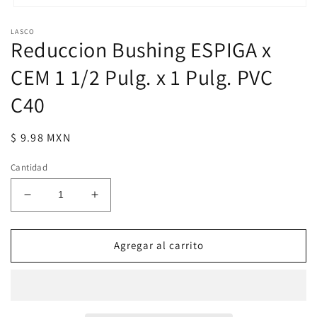
Abrir
elemento
LASCO
multimedia
Reduccion Bushing ESPIGA x
1
en
una
CEM 1 1/2 Pulg. x 1 Pulg. PVC
ventana
modal
C40
Precio
$ 9.98 MXN
habitual
Cantidad
Reducir
Aumentar
cantidad
cantidad
para
para
Reduccion
Reduccion
Agregar al carrito
Bushing
Bushing
ESPIGA
ESPIGA
x
x
CEM
CEM