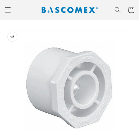
Ir
directamente
Carrito
al contenido
Ir
directamente
a la
información
del producto