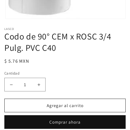
Abrir
elemento
LASCO
multimedia
Codo de 90° CEM x ROSC 3/4
1
en
una
Pulg. PVC C40
ventana
modal
Precio
$ 5.76 MXN
habitual
Cantidad
Reducir
Aumentar
cantidad
cantidad
para
para
Codo
Codo
Agregar al carrito
de
de
90°
90°
Comprar ahora
CEM
CEM
x
x