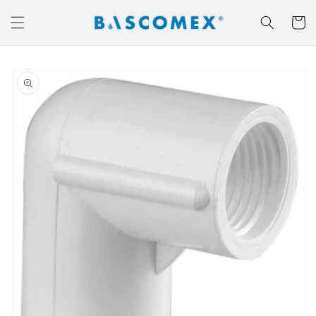
Ir
directamente
Carrito
al contenido
Ir
directamente
a la
información
del producto