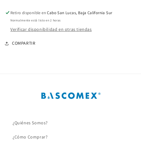
ROSC
ROSC
3/4
3/4
Retiro disponible en
Cabo San Lucas, Baja California Sur
Pulg.
Pulg.
Normalmente está listo en 2 horas
PVC
PVC
Verificar disponibilidad en otras tiendas
C40
C40
COMPARTIR
¿Quiénes Somos?
¿Cómo Comprar?