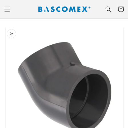
Ir
directamente
Carrito
al contenido
Ir
directamente
a la
información
del producto