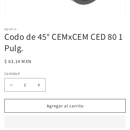
Abrir
elemento
AQUPLA
multimedia
Codo de 45° CEMxCEM CED 80 1
1
en
una
Pulg.
ventana
modal
Precio
$ 63.14 MXN
habitual
Cantidad
Reducir
Aumentar
cantidad
cantidad
para
para
Codo
Codo
Agregar al carrito
de
de
45°
45°
CEMxCEM
CEMxCEM