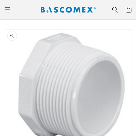
Ir
directamente
Carrito
al contenido
Ir
directamente
a la
información
del producto