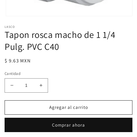
Abrir
elemento
LASCO
multimedia
Tapon rosca macho de 1 1/4
1
en
una
Pulg. PVC C40
ventana
modal
Precio
$ 9.63 MXN
habitual
Cantidad
Reducir
Aumentar
cantidad
cantidad
para
para
Tapon
Tapon
Agregar al carrito
rosca
rosca
macho
macho
Comprar ahora
de
de
1
1