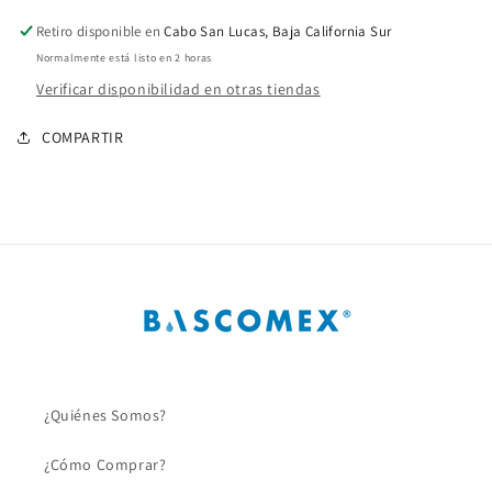
1/4
1/4
Pulg.
Pulg.
Retiro disponible en
Cabo San Lucas, Baja California Sur
PVC
PVC
Normalmente está listo en 2 horas
C40
C40
Verificar disponibilidad en otras tiendas
COMPARTIR
¿Quiénes Somos?
¿Cómo Comprar?