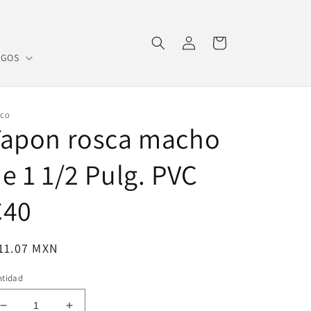
Iniciar
Carrito
sesión
OGOS
SCO
Tapon rosca macho
e 1 1/2 Pulg. PVC
C40
ecio
11.07 MXN
bitual
ntidad