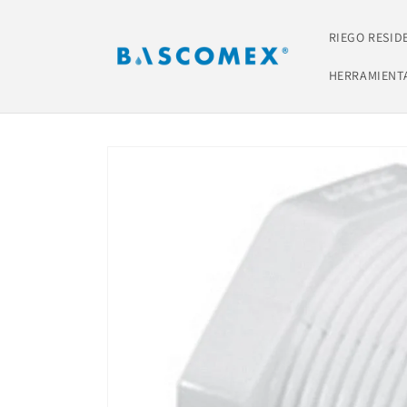
Ir
directamente
al contenido
RIEGO RESID
HERRAMIENT
Ir
directamente
a la
información
del producto