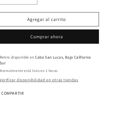
Reducir
Aumentar
cantidad
cantidad
para
para
Tapon
Tapon
Agregar al carrito
rosca
rosca
macho
macho
Comprar ahora
de
de
1
1
1/2
1/2
Pulg.
Pulg.
Retiro disponible en
Cabo San Lucas, Baja California
Sur
PVC
PVC
C40
C40
Normalmente está listo en 2 horas
Verificar disponibilidad en otras tiendas
COMPARTIR