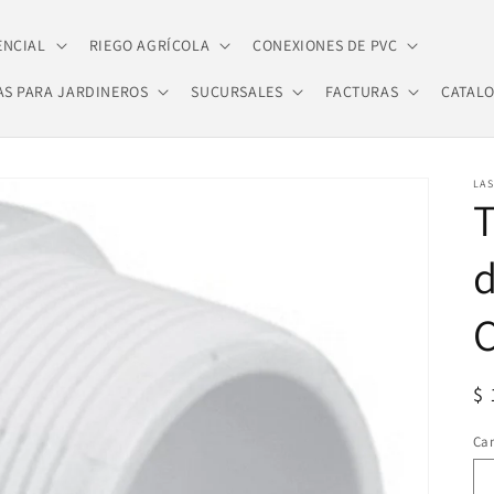
ENCIAL
RIEGO AGRÍCOLA
CONEXIONES DE PVC
AS PARA JARDINEROS
SUCURSALES
FACTURAS
CATAL
LA
d
Pr
$ 
ha
Ca