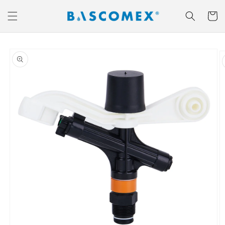
Ir
directamente
Carrito
al contenido
Ir
directamente
a la
información
del producto