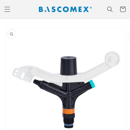
Ir
directamente
Carrito
al contenido
Ir
directamente
a la
información
del producto