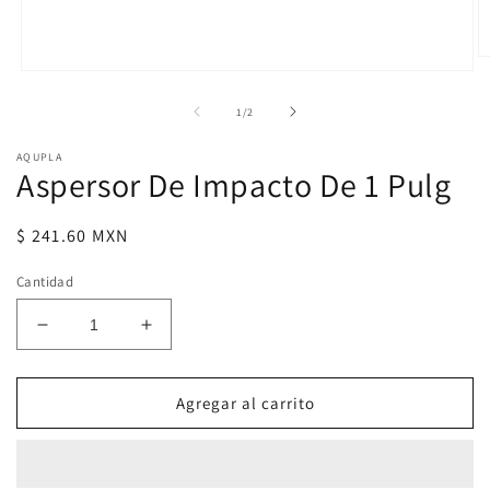
Ab
Abrir
e
elemento
m
multimedia
de
2
1
/
2
1
e
en
u
AQUPLA
una
v
Aspersor De Impacto De 1 Pulg
ventana
m
modal
Precio
$ 241.60 MXN
habitual
Cantidad
Reducir
Aumentar
cantidad
cantidad
para
para
Aspersor
Aspersor
Agregar al carrito
De
De
Impacto
Impacto
De
De