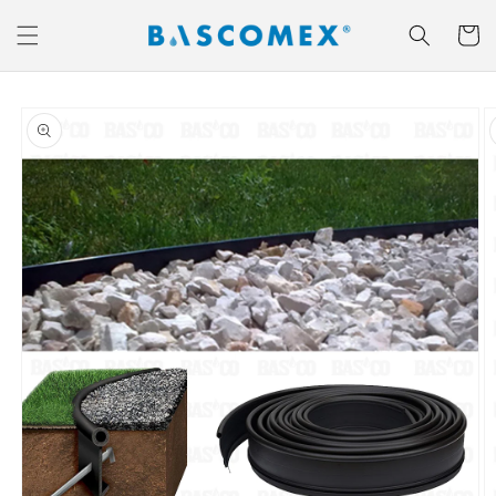
Ir
directamente
Carrito
al contenido
Ir
directamente
a la
información
del producto