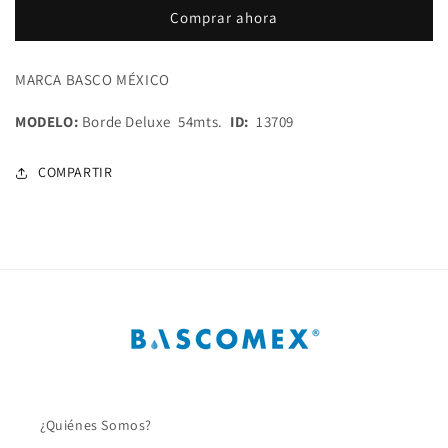
Para
Para
Comprar ahora
Jardín
Jardín
Rollo
Rollo
De
De
MARCA BASCO MÉXICO
54
54
Mts.
Mts.
MODELO:
Borde Deluxe 54mts.
ID:
13709
Deluxe
Deluxe
COMPARTIR
¿Quiénes Somos?