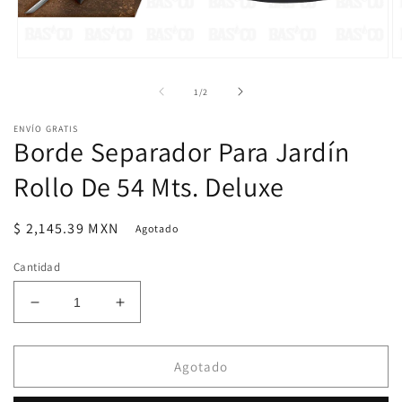
Abrir
Ab
elemento
e
multimedia
m
de
1
/
2
1
2
en
e
ENVÍO GRATIS
una
u
Borde Separador Para Jardín
ventana
v
modal
m
Rollo De 54 Mts. Deluxe
Precio
$ 2,145.39 MXN
Agotado
habitual
Cantidad
Reducir
Aumentar
cantidad
cantidad
para
para
Borde
Borde
Agotado
Separador
Separador