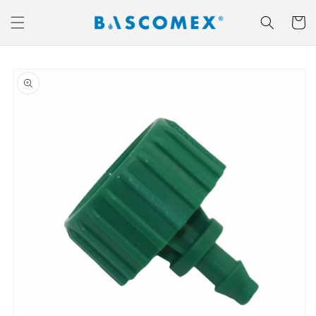
Ir
directamente
Carrito
al contenido
Ir
directamente
a la
información
del producto