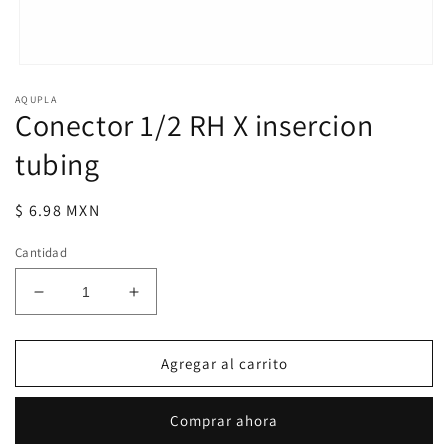
Abrir
elemento
AQUPLA
multimedia
Conector 1/2 RH X insercion
1
en
una
tubing
ventana
modal
Precio
$ 6.98 MXN
habitual
Cantidad
Reducir
Aumentar
cantidad
cantidad
para
para
Conector
Conector
Agregar al carrito
1/2
1/2
RH
RH
Comprar ahora
X
X
insercion
insercion