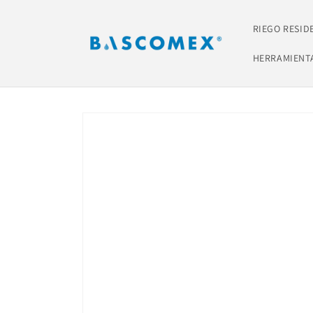
Ir
directamente
al contenido
RIEGO RESID
HERRAMIENT
Ir
directamente
a la
información
del producto