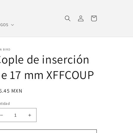
Iniciar
Carrito
sesión
OGOS
N BIRD
ople de inserción
de 17 mm XFFCOUP
ecio
6.45 MXN
bitual
ntidad
Reducir
Aumentar
cantidad
cantidad
para
para