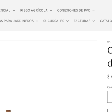
ENCIAL
RIEGO AGRÍCOLA
CONEXIONES DE PVC
AS PARA JARDINEROS
SUCURSALES
FACTURAS
CATAL
RAI
C
Pr
$ 
ha
Ca