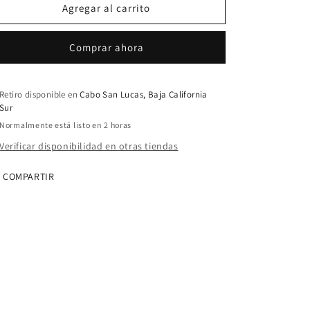
Cople
Cople
Agregar al carrito
de
de
inserción
inserción
Comprar ahora
de
de
17
17
mm
mm
XFFCOUP
XFFCOUP
Retiro disponible en
Cabo San Lucas, Baja California
Sur
Normalmente está listo en 2 horas
Verificar disponibilidad en otras tiendas
COMPARTIR