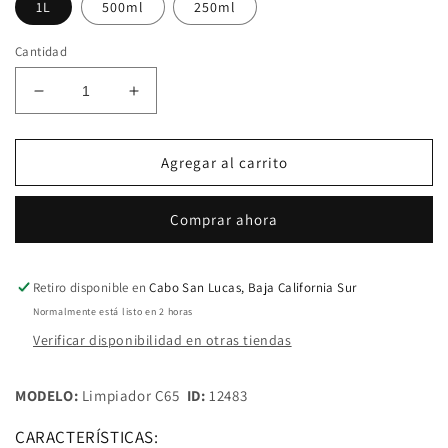
1L
500ml
250ml
Cantidad
Reducir
Aumentar
cantidad
cantidad
para
para
Limpiador
Limpiador
Agregar al carrito
C65
C65
para
para
Comprar ahora
PVC
PVC
WELD-
WELD-
ON
ON
Retiro disponible en
Cabo San Lucas, Baja California Sur
Normalmente está listo en 2 horas
Verificar disponibilidad en otras tiendas
MODELO:
Limpiador C65
ID:
12483
CARACTERÍSTICAS: