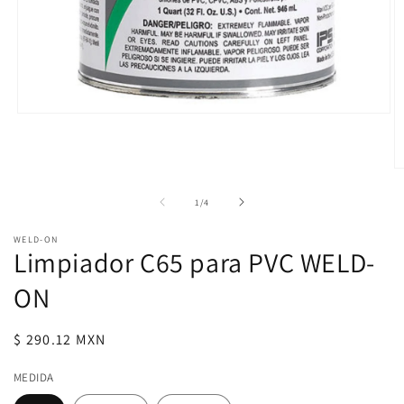
Abrir
elemento
multimedia
1
en
Ab
una
e
ventana
m
de
1
/
4
modal
2
e
WELD-ON
u
Limpiador C65 para PVC WELD-
v
m
ON
Precio
$ 290.12 MXN
habitual
MEDIDA