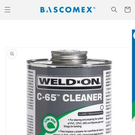
Ir
directamente
Carrito
al contenido
Ir
directamente
a la
información
del producto