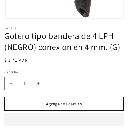
Abrir
elemento
AQUPLA
multimedia
Gotero tipo bandera de 4 LPH
1
en
una
(NEGRO) conexion en 4 mm. (G)
ventana
modal
Precio
$ 1.71 MXN
habitual
Cantidad
Reducir
Aumentar
cantidad
cantidad
para
para
Gotero
Gotero
Agregar al carrito
tipo
tipo
bandera
bandera
de
de
4
4