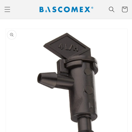
Ir
directamente
Carrito
al contenido
Ir
directamente
a la
información
del producto