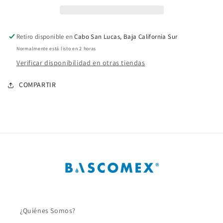
LPH
LPH
(NEGRO)
(NEGRO)
conexion
conexion
Retiro disponible en
Cabo San Lucas, Baja California Sur
en
en
Normalmente está listo en 2 horas
4
4
mm.
mm.
Verificar disponibilidad en otras tiendas
(G)
(G)
COMPARTIR
¿Quiénes Somos?