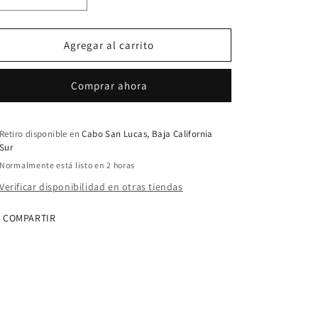
Reducir
Aumentar
cantidad
cantidad
para
para
MS
MS
Agregar al carrito
250
250
MOTOSIERRA
MOTOSIERRA
Comprar ahora
45CM/18&quot;
45CM/18&quot;
26RM
26RM
Retiro disponible en
Cabo San Lucas, Baja California
Sur
Normalmente está listo en 2 horas
Verificar disponibilidad en otras tiendas
COMPARTIR