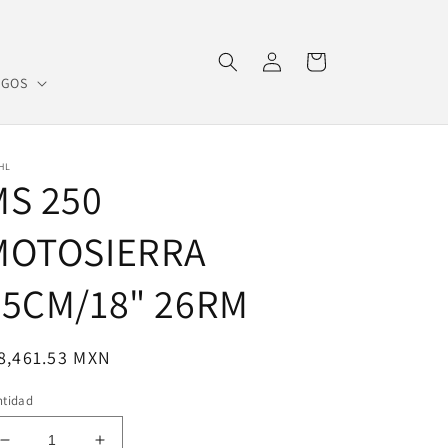
Iniciar
Carrito
sesión
OGOS
HL
MS 250
MOTOSIERRA
45CM/18" 26RM
ecio
8,461.53 MXN
bitual
ntidad