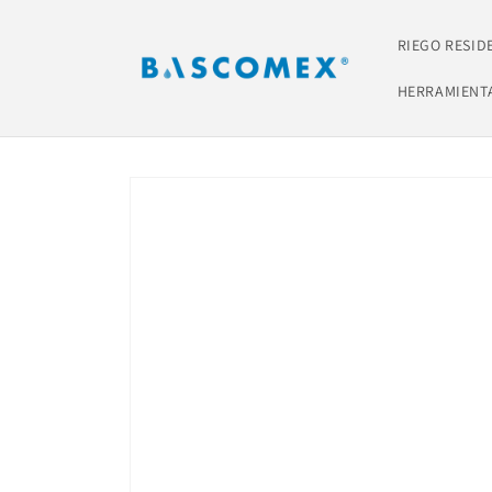
Ir
directamente
al contenido
RIEGO RESID
HERRAMIENT
Ir
directamente
a la
información
del producto