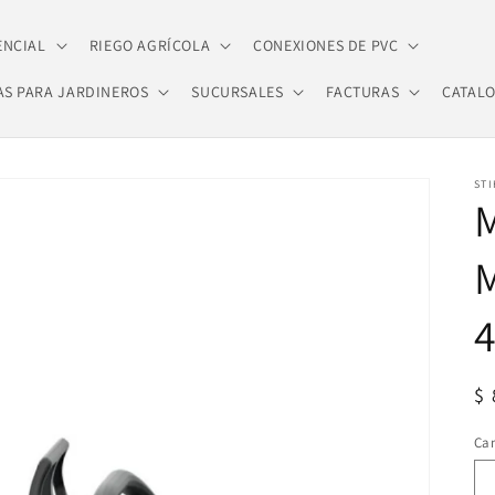
ENCIAL
RIEGO AGRÍCOLA
CONEXIONES DE PVC
AS PARA JARDINEROS
SUCURSALES
FACTURAS
CATAL
STI
Pr
$ 
ha
Ca