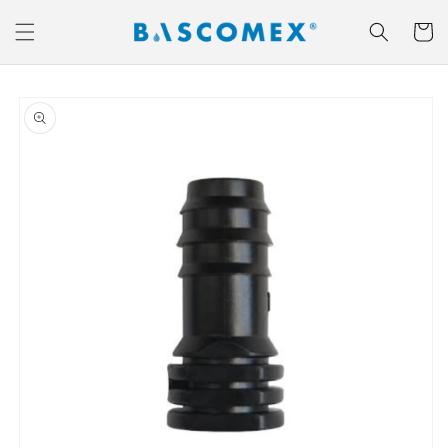
Ir
directamente
Carrito
al contenido
Ir
directamente
a la
información
del producto