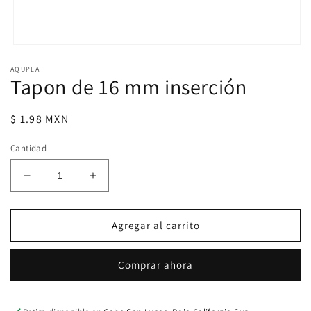
Abrir
elemento
AQUPLA
multimedia
Tapon de 16 mm inserción
1
en
una
ventana
Precio
$ 1.98 MXN
modal
habitual
Cantidad
Reducir
Aumentar
cantidad
cantidad
para
para
Tapon
Tapon
Agregar al carrito
de
de
16
16
Comprar ahora
mm
mm
inserción
inserción