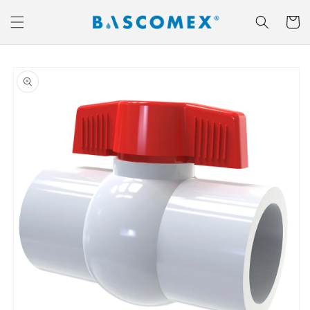
Ir
directamente
Carrito
al contenido
Ir
directamente
a la
información
del producto