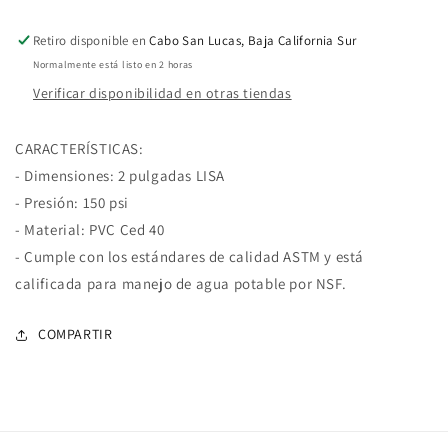
PVC
PVC
CED
CED
Retiro disponible en
Cabo San Lucas, Baja California Sur
40
40
Normalmente está listo en 2 horas
Cementar
Cementar
Verificar disponibilidad en otras tiendas
CARACTERÍSTICAS:
- Dimensiones: 2 pulgadas LISA
- Presión: 150 psi
- Material: PVC Ced 40
- Cumple con los estándares de calidad ASTM y está
calificada para manejo de agua potable por NSF.
COMPARTIR