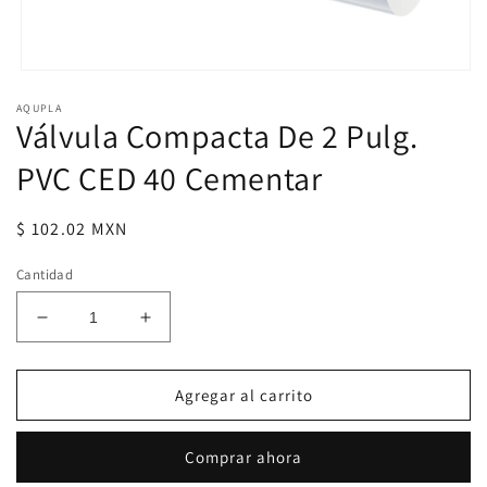
Abrir
elemento
AQUPLA
multimedia
Válvula Compacta De 2 Pulg.
1
en
una
PVC CED 40 Cementar
ventana
modal
Precio
$ 102.02 MXN
habitual
Cantidad
Reducir
Aumentar
cantidad
cantidad
para
para
Válvula
Válvula
Agregar al carrito
Compacta
Compacta
De
De
Comprar ahora
2
2
Pulg.
Pulg.