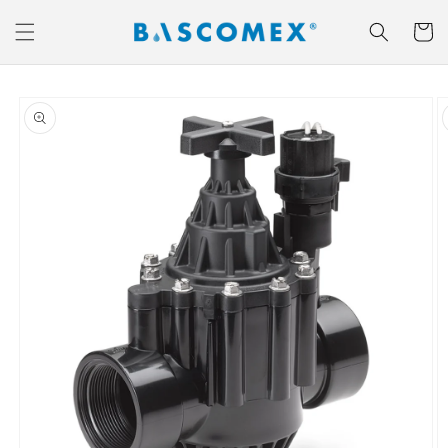
Ir
directamente
Carrito
al contenido
Ir
directamente
a la
información
del producto