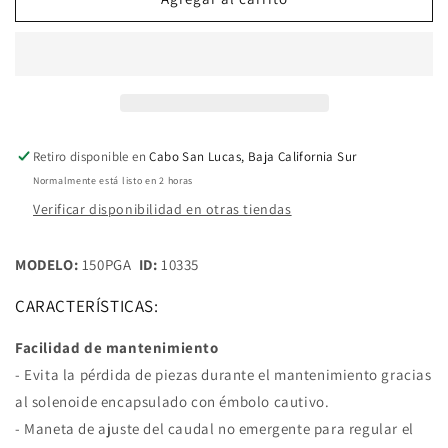
Eléctrica
Eléctrica
Rain
Rain
Bird
Bird
200PGA
200PGA
De
De
2
2
pulg.
pulg.
Retiro disponible en
Cabo San Lucas, Baja California Sur
Incluye
Incluye
Normalmente está listo en 2 horas
Solenoide
Solenoide
Verificar disponibilidad en otras tiendas
MODELO:
150PGA
ID:
10335
CARACTERÍSTICAS:
Facilidad de mantenimiento
- Evita la pérdida de piezas durante el mantenimiento gracias
al solenoide encapsulado con émbolo cautivo.
- Maneta de ajuste del caudal no emergente para regular el