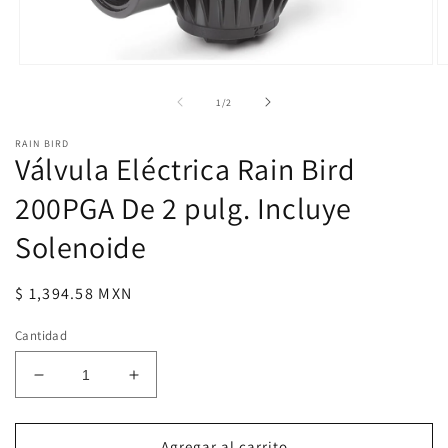
Abrir
Ab
elemento
e
multimedia
m
de
1
/
2
1
2
en
e
RAIN BIRD
una
u
Válvula Eléctrica Rain Bird
ventana
v
modal
m
200PGA De 2 pulg. Incluye
Solenoide
Precio
$ 1,394.58 MXN
habitual
Cantidad
Reducir
Aumentar
cantidad
cantidad
para
para
Válvula
Válvula
Agregar al carrito